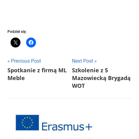
Podziel się:
Nawigacja
Previous Post
Next Post
Spotkanie z firmą ML
Szkolenie z 5
wpisu
Meble
Mazowiecką Brygadą
WOT