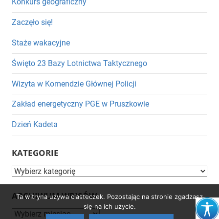
Konkurs geograficzny
Zaczęło się!
Staże wakacyjne
Święto 23 Bazy Lotnictwa Taktycznego
Wizyta w Komendzie Głównej Policji
Zakład energetyczny PGE w Pruszkowie
Dzień Kadeta
KATEGORIE
Kategorie
ARCHIWUM WPISÓW
Ta witryna używa ciasteczek. Pozostając na stronie zgadzasz
się na ich użycie.
Archiwum