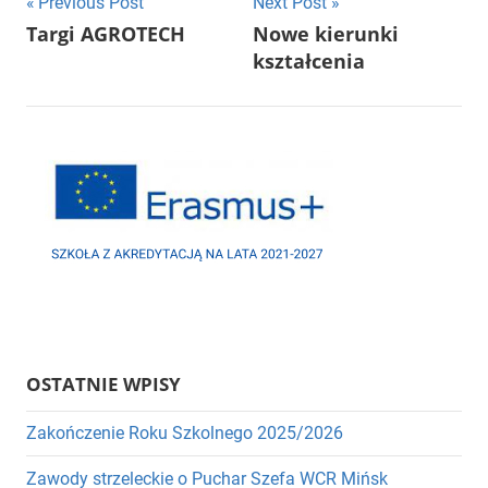
Nawigacja
Previous Post
Next Post
Targi AGROTECH
Nowe kierunki
wpisu
kształcenia
OSTATNIE WPISY
Zakończenie Roku Szkolnego 2025/2026
Zawody strzeleckie o Puchar Szefa WCR Mińsk